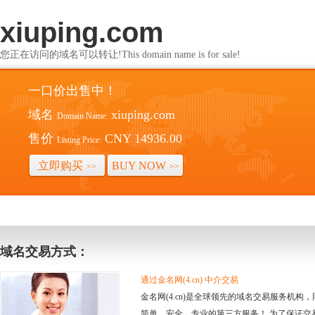
xiuping.com
您正在访问的域名可以转让!This domain name is for sale!
一口价出售中！
域名
xiuping.com
Domain Name:
售价
CNY 14936.00
Listing Price:
立即购买
BUY NOW
>>
>>
域名交易方式：
通过金名网(4.cn) 中介交易
金名网(4.cn)是全球领先的域名交易服务机
简单、安全、专业的第三方服务！ 为了保证交