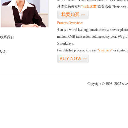
具体交易流程可
“点击这里”
查看或咨询support@
我要购买
>>
Process Overview:
4.cn is a world leading domain escrow service plat
million RMB transaction volume every year. We promi
联系我们
5 workdays.
For detailed process, you can
“visit here”
or contact
QQ：
BUY NOW
>>
Copyright © 1998 -2025 www