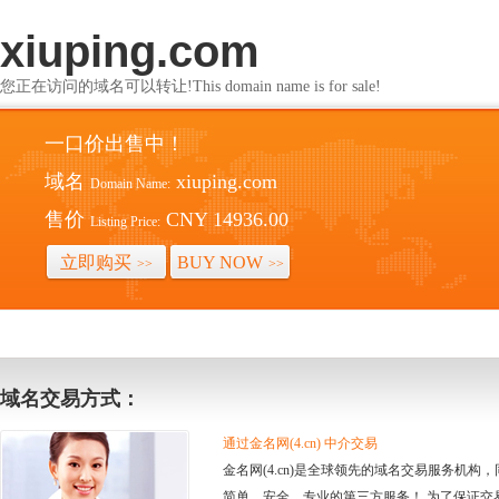
xiuping.com
您正在访问的域名可以转让!This domain name is for sale!
一口价出售中！
域名
xiuping.com
Domain Name:
售价
CNY 14936.00
Listing Price:
立即购买
BUY NOW
>>
>>
域名交易方式：
通过金名网(4.cn) 中介交易
金名网(4.cn)是全球领先的域名交易服务机
简单、安全、专业的第三方服务！ 为了保证交