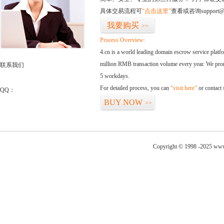
具体交易流程可
“点击这里”
查看或咨询support@
我要购买
>>
Process Overview:
4.cn is a world leading domain escrow service plat
million RMB transaction volume every year. We promi
联系我们
5 workdays.
For detailed process, you can
“visit here”
or contact
QQ：
BUY NOW
>>
Copyright © 1998 -2025 www